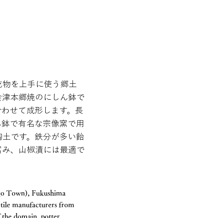
乾物を上手に使う郷土
会津本郷焼のにしん鉢で
合わせて成形します。長
ん鉢で有名な宗像窯で用
陶土です。鉄分が多い飴
富み、山椒漬には最適で
ngo Town), Fukushima
tile manufacturers from
f the domain, potter