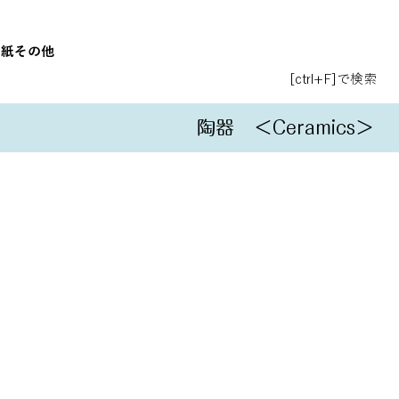
和紙
その他
[ctrl+F]で検索
陶器
＜Ceramics＞