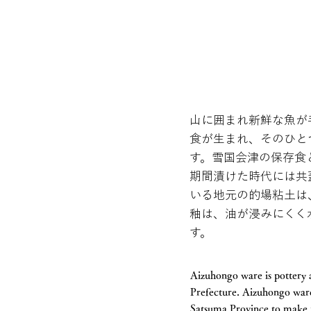
山に囲まれ新鮮な魚が
食が生まれ、そのひと
す。雪国会津の保存食
期間漬けた時代には共
いる地元の的場粘土は
釉は、油が浸みにくく
す。
Aizuhongo ware is pottery
Prefecture. Aizuhongo ware
Satsuma Province to make r