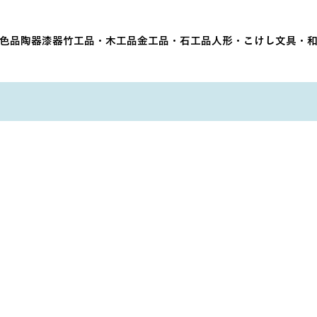
色品
陶器
漆器
竹工品・木工品
金工品・石工品
人形・こけし
文具・