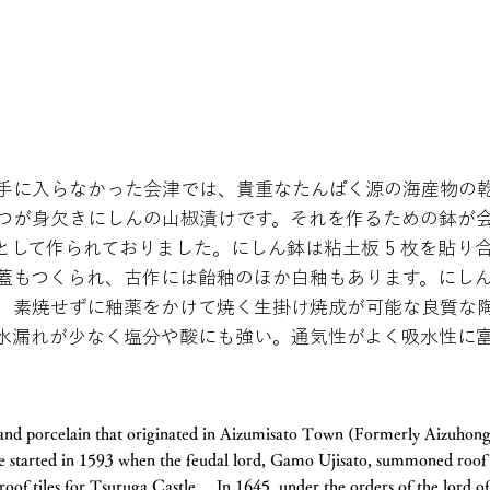
手に入らなかった会津では、貴重なたんぱく源の海産物の
つが身欠きにしんの山椒漬けです。それを作るための鉢が
として作られておりました。にしん鉢は粘土板 5 枚を貼り
蓋もつくられ、古作には飴釉のほか白釉もあります。にし
、素焼せずに釉薬をかけて焼く生掛け焼成が可能な良質な
水漏れが少なく塩分や酸にも強い。通気性がよく吸水性に
 and porcelain that originated in Aizumisato Town (Formerly Aizuho
 started in 1593 when the feudal lord, Gamo Ujisato, summoned roof 
oof tiles for Tsuruga Castle. In 1645, under the orders of the lord o