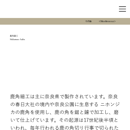
その他
＜Miscellanoeous＞
鹿角細工
Shikatsuno Saiku
鹿角細工は主に奈良県で製作されています。奈良
の春日大社の境内や奈良公園に生息する ニホンジ
カの鹿角を使用し、鹿の角を鋸と鑢で加工し、磨
いて仕上げています。その起源は17世紀後半頃と
いわれ、毎年行われる鹿の角切り行事で切られた