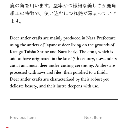
鹿の角を用います。堅牢かつ繊細な美しさが鹿角
細工の特徴で、使い込むにつれ艶が深まっていき
ます。
Deer antler crafts are mainly produced in Nara Prefecture
using the antlers of Japanese deer living on the grounds of
Kasuga Taisha Shrine and Nara Park. The craft, which is
said to have originated in the late 17th century, uses antlers
cut at an annual deer antler-cutting ceremony. Antlers are
processed with saws and files, then polished to a finish.
Deer antler crafts are characterized by their robust yet
delicate beauty, and their lustre deepens with use.
Previous Item
Next Item