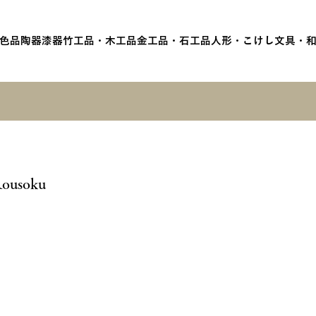
色品
陶器
漆器
竹工品・木工品
金工品・石工品
人形・こけし
文具・
Rousoku