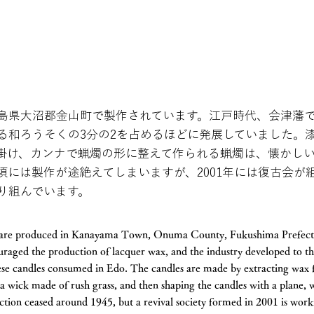
島県大沼郡金山町で製作されています。江戸時代、会津藩
る和ろうそくの3分の2を占めるほどに発展していました。
掛け、カンナで蝋燭の形に整えて作られる蝋燭は、懐かし
年頃には製作が途絶えてしまいますが、2001年には復古会
り組んでいます。
 are produced in Kanayama Town, Onuma County, Fukushima Prefect
uraged the production of lacquer wax, and the industry developed to t
nese candles consumed in Edo. The candles are made by extracting wax f
a wick made of rush grass, and then shaping the candles with a plane, 
duction ceased around 1945, but a revival society formed in 2001 is wo