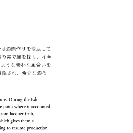
では漆蝋作りを奨励して
漆の実で蝋を採り、イ草
いような素朴な風合いを
が組織され、希少な漆ろ
ure. During the Edo
he point where it accounted
rom lacquer fruit,
which gives them a
rking to resume production