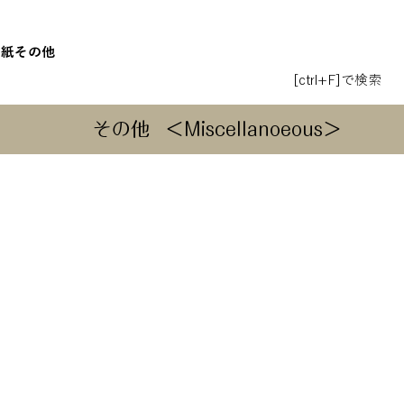
和紙
その他
[ctrl+F]で検索
その他
＜Miscellanoeous＞