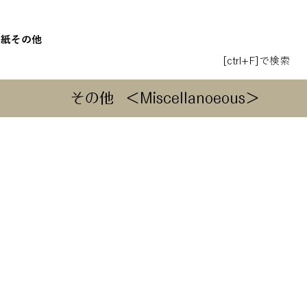
和紙
その他
[ctrl+F]で検索
その他
＜Miscellanoeous＞