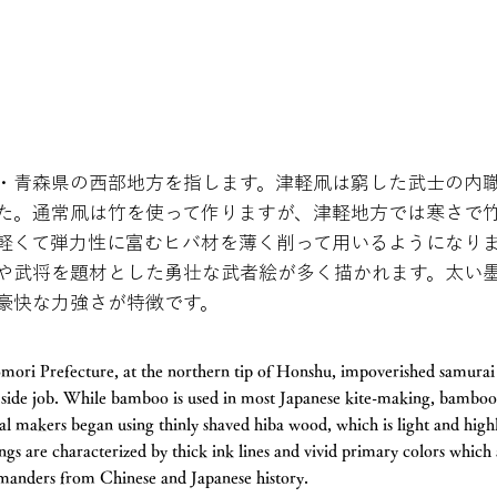
・青森県の西部地方を指します。津軽凧は窮した武士の内
た。通常凧は竹を使って作りますが、津軽地方では寒さで
軽くて弾力性に富むヒバ材を薄く削って用いるようになり
や武将を題材とした勇壮な武者絵が多く描かれます。太い
豪快な力強さが特徴です。
omori Prefecture, at the northern tip of Honshu, impoverished samur
 a side job. While bamboo is used in most Japanese kite-making, bamboo
l makers began using thinly shaved hiba wood, which is light and highly 
ngs are characterized by thick ink lines and vivid primary colors which 
manders from Chinese and Japanese history.