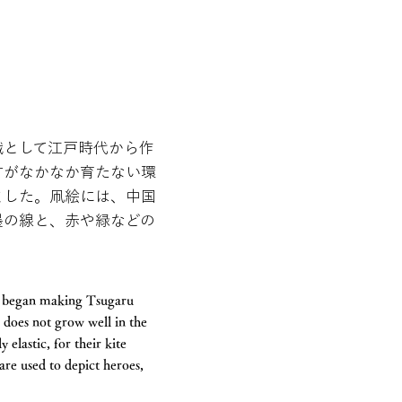
職として江戸時代から作
竹がなかなか育たない環
ました。凧絵には、中国
墨の線と、赤や緑などの
ai began making Tsugaru
 does not grow well in the
elastic, for their kite
are used to depict heroes,