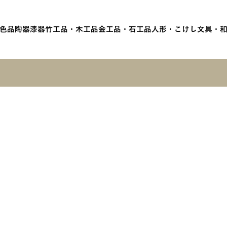
色品
陶器
漆器
竹工品・木工品
金工品・石工品
人形・こけし
文具・