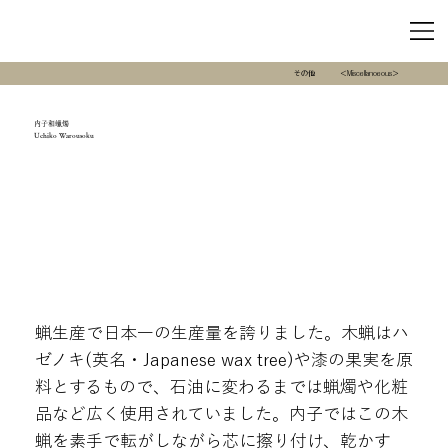
その他
＜Miscellanoeous＞
内子和蠟燭
Uchiko Warousoku
蝋生産で日本一の生産量を誇りました。木蝋はハ
ゼノキ(英名・Japanese wax tree)や漆の果実を原
料とするもので、石油に変わるまでは蝋燭や化粧
品など広く使用されていました。内子ではこの木
蝋を素手で転がしながら芯に擦り付け、乾かす