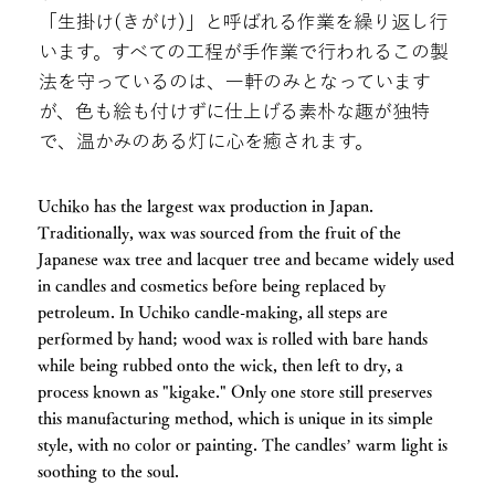
「生掛け(きがけ)」と呼ばれる作業を繰り返し行
います。すべての工程が手作業で行われるこの製
法を守っているのは、一軒のみとなっています
が、色も絵も付けずに仕上げる素朴な趣が独特
で、温かみのある灯に心を癒されます。
Uchiko has the largest wax production in Japan.
Traditionally, wax was sourced from the fruit of the
Japanese wax tree and lacquer tree and became widely used
in candles and cosmetics before being replaced by
petroleum. In Uchiko candle-making, all steps are
performed by hand; wood wax is rolled with bare hands
while being rubbed onto the wick, then left to dry, a
process known as "kigake." Only one store still preserves
this manufacturing method, which is unique in its simple
style, with no color or painting. The candles’ warm light is
soothing to the soul.