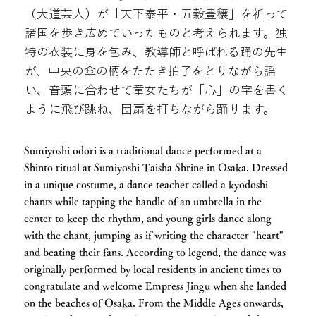
（大道芸人）が「天下泰平・五穀豊穣」を祈って
諸国を歩き広めていったものと考えられます。独
特の衣装に身を包み、教導師と呼ばれる踊の先生
が、中央の傘の柄をたたき拍子をとりながら謡
い、音頭に合わせて童女たちが「心」の字を書く
ように飛び跳ね、団扇を打ちながら踊ります。
Sumiyoshi odori is a traditional dance performed at a
Shinto ritual at Sumiyoshi Taisha Shrine in Osaka. Dressed
in a unique costume, a dance teacher called a kyodoshi
chants while tapping the handle of an umbrella in the
center to keep the rhythm, and young girls dance along
with the chant, jumping as if writing the character "heart"
and beating their fans. According to legend, the dance was
originally performed by local residents in ancient times to
congratulate and welcome Empress Jingu when she landed
on the beaches of Osaka. From the Middle Ages onwards,