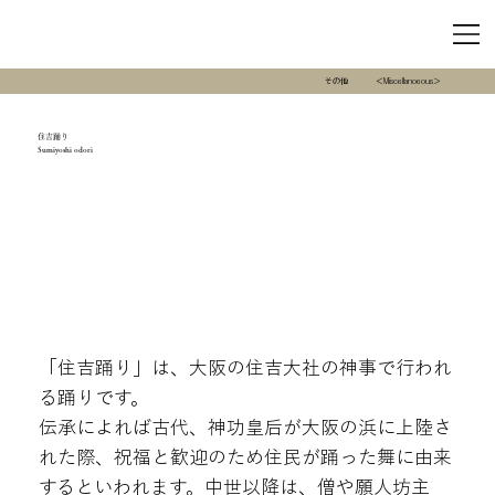
その他
＜Miscellanoeous＞
住吉踊り
Sumiyoshi odori
「住吉踊り」は、大阪の住吉大社の神事で行われ
る踊りです。
伝承によれば古代、神功皇后が大阪の浜に上陸さ
れた際、祝福と歓迎のため住民が踊った舞に由来
するといわれます。中世以降は、僧や願人坊主