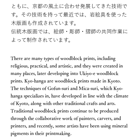
ともに、京都の風土に合わせ発展してきた技術で
す。その技術を持って最近では、岩絵具を使った
木版画も作成されています。
伝統木版画では、絵師・彫師・摺師の共同作業に
よって制作されています。
There are many types of woodblock prints, including
religious, practical, and artistic, and they were created in
many places, later developing into Ukiyo-e woodblock
prints. Kyo-hanga are woodblock prints made in Kyoto.
The techniques of Gofun-suri and Mica-suri, which Kyo-
hanga specializes in, have developed in line with the climate
of Kyoto, along with other traditional crafts and arts.
Traditional woodblock prints continue to be produced
through the collaborative work of painters, carvers, and
printers, and recently, some artists have been using mineral
pigments in their printmaking.