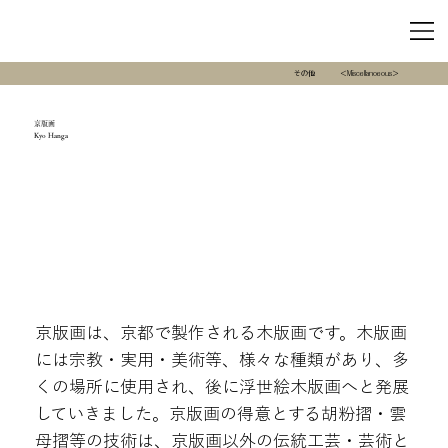
その他
＜Miscellanoeous＞
京版画
Kyo Hanga
京版画は、京都で製作される木版画です。木版画
には宗教・実用・美術等、様々な種類があり、多
くの場所に使用され、後に浮世絵木版画へと発展
していきました。京版画の得意とする胡粉摺・雲
母摺等の技術は、京版画以外の伝統工芸・芸術と