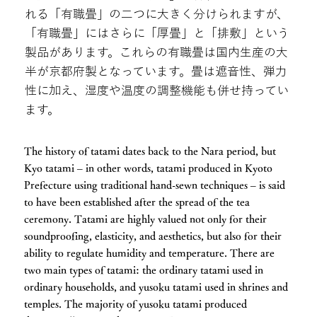
れる「有職畳」の二つに大きく分けられますが、
「有職畳」にはさらに「厚畳」と「排敷」という
製品があります。これらの有職畳は国内生産の大
半が京都府製となっています。畳は遮音性、弾力
性に加え、湿度や温度の調整機能も併せ持ってい
ます。
The history of tatami dates back to the Nara period, but
Kyo tatami – in other words, tatami produced in Kyoto
Prefecture using traditional hand-sewn techniques – is said
to have been established after the spread of the tea
ceremony. Tatami are highly valued not only for their
soundproofing, elasticity, and aesthetics, but also for their
ability to regulate humidity and temperature. There are
two main types of tatami: the ordinary tatami used in
ordinary households, and yusoku tatami used in shrines and
temples. The majority of yusoku tatami produced