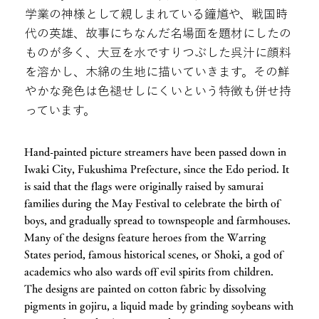
学業の神様として親しまれている鐘馗や、戦国時
代の英雄、故事にちなんだ名場面を題材にしたの
ものが多く、大豆を水ですりつぶした呉汁に顔料
を溶かし、木綿の生地に描いていきます。その鮮
やかな発色は色褪せしにくいという特徴も併せ持
っています。
Hand-painted picture streamers have been passed down in
Iwaki City, Fukushima Prefecture, since the Edo period. It
is said that the flags were originally raised by samurai
families during the May Festival to celebrate the birth of
boys, and gradually spread to townspeople and farmhouses.
Many of the designs feature heroes from the Warring
States period, famous historical scenes, or Shoki, a god of
academics who also wards off evil spirits from children.
The designs are painted on cotton fabric by dissolving
pigments in gojiru, a liquid made by grinding soybeans with