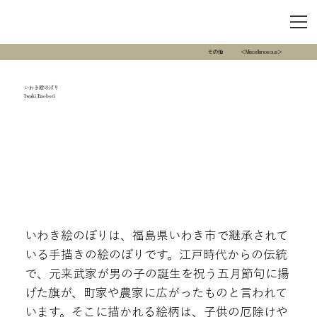
その他
＜Miscellanoeous＞
いわき絵のぼり
Iwaki Enobori
いわき絵のぼりは、福島県いわき市で継承されて
いる手描きの絵のぼりです。江戸時代からの伝統
で、元来武家が男の子の誕生を祝う五月節句に揚
げた旗が、町家や農家に広がったものと言われて
います。そこに描かれる絵柄は、子供の厄除けや