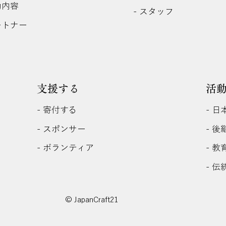
動内容
- スタッフ
ートナー
支援する
活
- 寄付する
- 
- 
- スポンサー
- 
- ボランティア
- 
© JapanCraft21