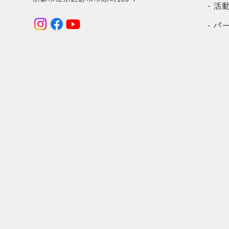
- 活
- パ