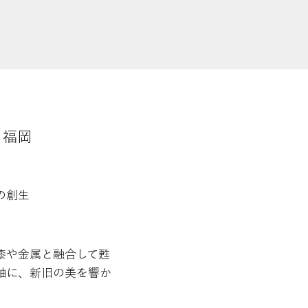
福岡
の創生
漆や金属と融合して甦
軸に、新旧の美を響か