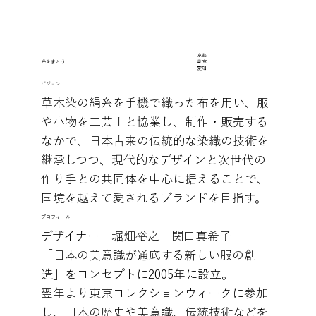
京都
光をまとう
東京
愛知
ビジョン
草木染の絹糸を手機で織った布を用い、服
や小物を工芸士と協業し、制作・販売する
なかで、日本古来の伝統的な染織の技術を
継承しつつ、現代的なデザインと次世代の
作り手との共同体を中心に据えることで、
国境を越えて愛されるブランドを目指す。
プロフィール
デザイナー 堀畑裕之 関口真希子
「日本の美意識が通底する新しい服の創
造」をコンセプトに2005年に設立。
翌年より東京コレクションウィークに参加
し、日本の歴史や美意識、伝統技術などを