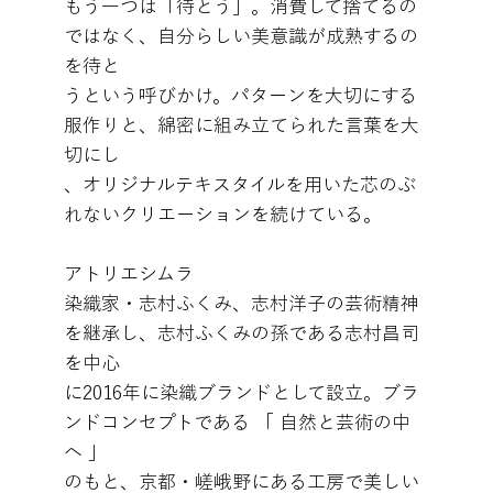
もう一つは「待とう」。消費して捨てるの
ではなく、自分らしい美意識が成熟するの
を待と
うという呼びかけ。パターンを大切にする
服作りと、綿密に組み立てられた言葉を大
切にし
、オリジナルテキスタイルを用いた芯のぶ
れないクリエーションを続けている。
アトリエシムラ
染織家・志村ふくみ、志村洋子の芸術精神
を継承し、志村ふくみの孫である志村昌司
を中心
に2016年に染織ブランドとして設立。ブラ
ンドコンセプトである 「 自然と芸術の中
へ 」
のもと、京都・嵯峨野にある工房で美しい