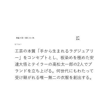
山形
安達 大悟＋高松 太一郎
富山
​ビジョン
工芸の本質「手から生まれるラグジュアリ
ー」をコンセプトとし、板染めを極めた安
達大悟とテイラーの高松太一郎の2人でブ
ランドを立ち上げる。何世代にもわたって
受け継がれる唯一無二の衣服を創出する。