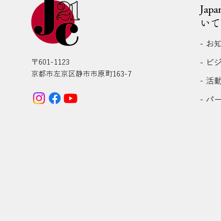
Jap
いて
- お
- ビ
〒601-1123
京都市左京区静市市原町163-7
- 活
- パ