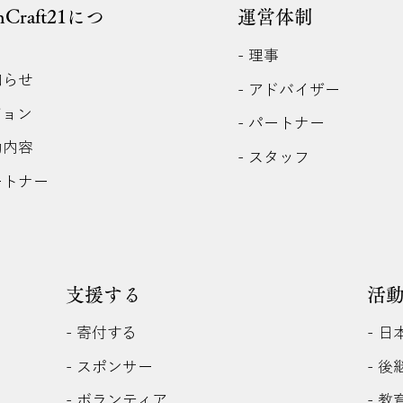
anCraft21につ
運営体制
- 理事
知らせ
- アドバイザー
ジョン
- パートナー
動内容
- スタッフ
ートナー
支援する
活
- 寄付する
- 
- 
- スポンサー
- 
- ボランティア