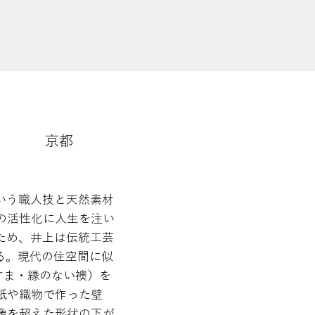
京都
いう職人技と天然素材
の活性化に人生を注い
ため、井上は伝統工芸
る。現代の住空間に似
すま・縁のない襖）を
紙や織物で作った壁
像を超えた形状の下が