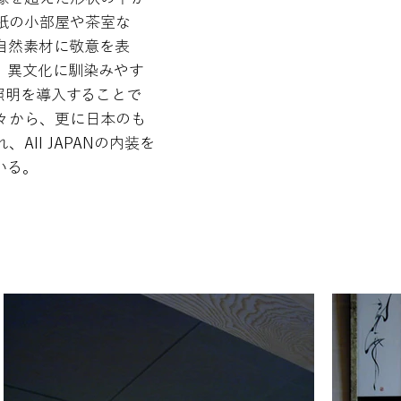
紙の小部屋や茶室な
自然素材に敬意を表
。異文化に馴染みやす
照明を導入することで
々から、更に日本のも
ll JAPANの内装を
いる。