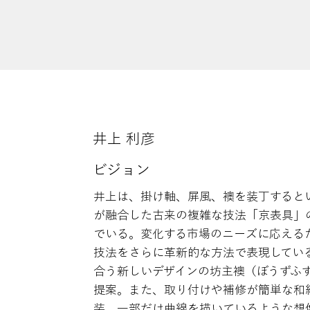
井上 利彦
ビジョン
井上は、掛け軸、屏風、襖を装丁すると
が融合した古来の複雑な技法「京表具」
でいる。変化する市場のニーズに応える
技法をさらに革新的な方法で表現してい
合う新しいデザインの坊主襖（ぼうずふ
提案。また、取り付けや補修が簡単な和
装、一部だけ曲線を描いているような想