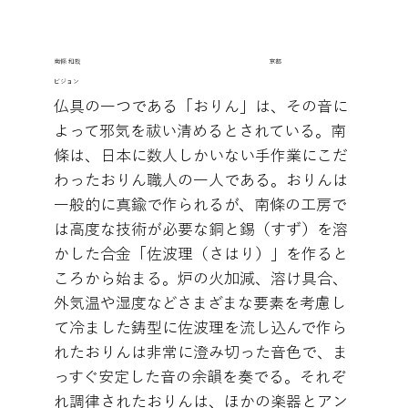
京都
南條 和哉
ビジョン
仏具の一つである「おりん」は、その音に
よって邪気を祓い清めるとされている。南
條は、日本に数人しかいない手作業にこだ
わったおりん職人の一人である。おりんは
一般的に真鍮で作られるが、南條の工房で
は高度な技術が必要な銅と錫（すず）を溶
かした合金「佐波理（さはり）」を作ると
ころから始まる。炉の火加減、溶け具合、
外気温や湿度などさまざまな要素を考慮し
て冷ました鋳型に佐波理を流し込んで作ら
れたおりんは非常に澄み切った音色で、ま
っすぐ安定した音の余韻を奏でる。それぞ
れ調律されたおりんは、ほかの楽器とアン