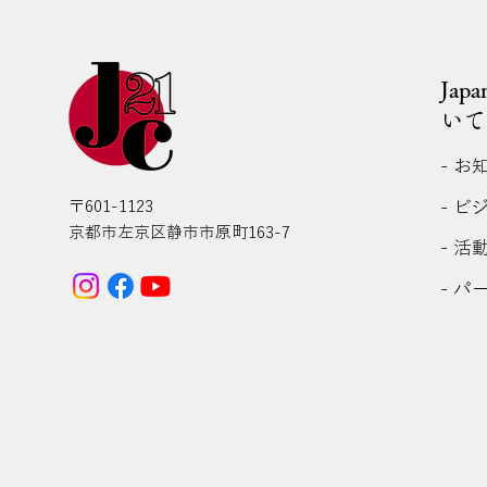
Jap
いて
- お
- ビ
〒601-1123
京都市左京区静市市原町163-7
- 活
- パ