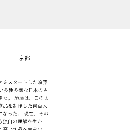
京都
アをスタートした須藤
点近い多種多様な日本の古
きた。 須藤は、このよ
作品を制作した何百人
になった。 現在、その
る独自の理解を生か
の高い作品を生み出