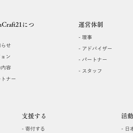
anCraft21につ
運営体制
- 理事
知らせ
- アドバイザー
ジョン
- パートナー
動内容
- スタッフ
ートナー
支援する
活
- 寄付する
- 