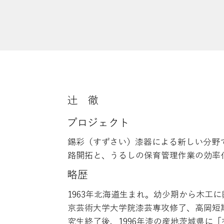
辻󠄀 徹
​プロジェクト
錫彩（すずさい）漆器による新しい分野
路開拓と、うるしの保育管理作業の効率
略歴
1963年北海道生まれ。幼少期から木工に
京芸術大学大学院漆芸専攻修了、高岡短
究生終了後、1996年漆の産地茨城県に