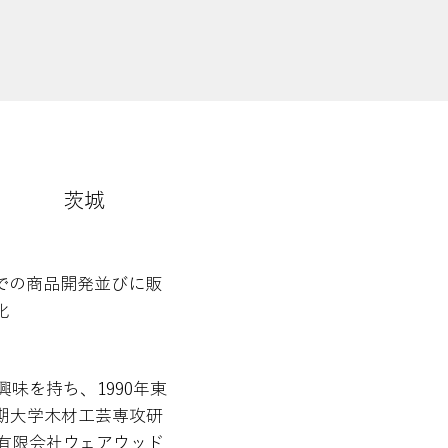
茨城
での商品開発並びに販
化
興味を持ち、1990年東
期大学木材工芸専攻研
「有限会社ウェアウッド