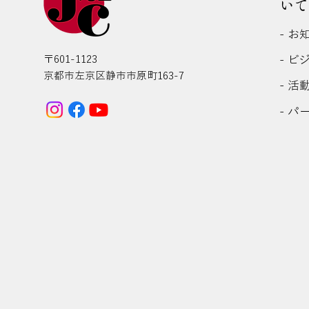
いて
- お
- ビ
〒601-1123
京都市左京区静市市原町163-7
- 活
- パ