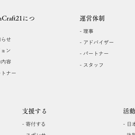
anCraft21につ
運営体制
- 理事
知らせ
- アドバイザー
ジョン
- パートナー
動内容
- スタッフ
ートナー
支援する
活
- 寄付する
- 