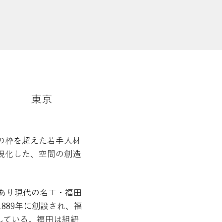
東京
の枠を超えた若手人材
視化した、空間の創造
であり現代の名工・福田
889年に創設され、福
している。福田は組紐