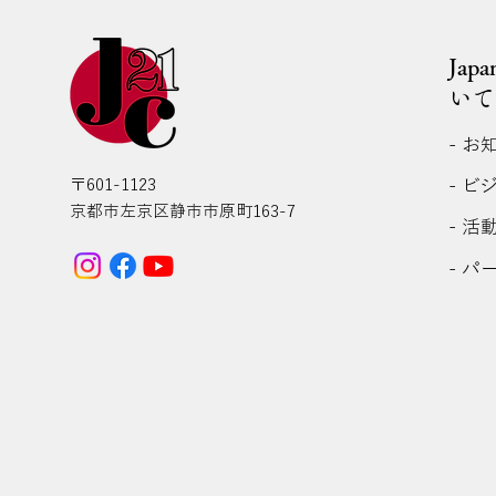
Jap
いて
- お
- ビ
〒601-1123
京都市左京区静市市原町163-7
- 活
- パ